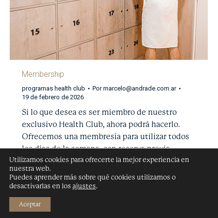
Membership
programas health club
Por
marcelo@andrade.com.ar
19 de febrero de 2026
Si lo que desea es ser miembro de nuestro
exclusivo Health Club, ahora podrá hacerlo.
Ofrecemos una membresía para utilizar todos
los días de la semana, con reserva previa.
Utilizamos cookies para ofrecerte la mejor experiencia en
nuestra web.
Puedes aprender más sobre qué cookies utilizamos o
desactivarlas en los
ajustes
.
Todos os direitos reservados, Hotel Los Yamanas
©
2026 -
Políticas
de cancelamento
-
Política de cancelamento de compras
Aceptar
ad
|
andrade diseño web