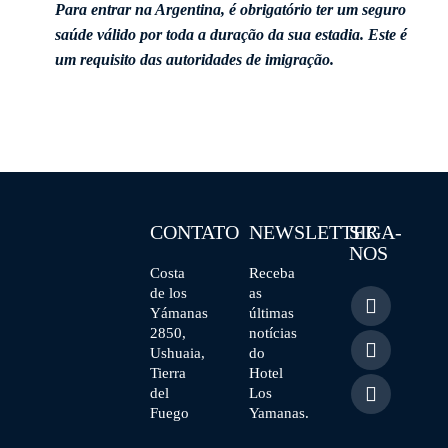
Para entrar na Argentina, é obrigatório ter um seguro
saúde válido por toda a duração da sua estadia. Este é
um requisito das autoridades de imigração.
CONTATO
NEWSLETTER
SIGA-
NOS
Costa
Receba
de los
as
Encontre-nos
Yámanas
últimas
em:
Facebook
2850,
notícias
page
Ushuaia,
do
YouTube
opens
Tierra
Hotel
page
del
Los
in
Instagram
opens
Fuego
Yamanas.
new
page
in
window